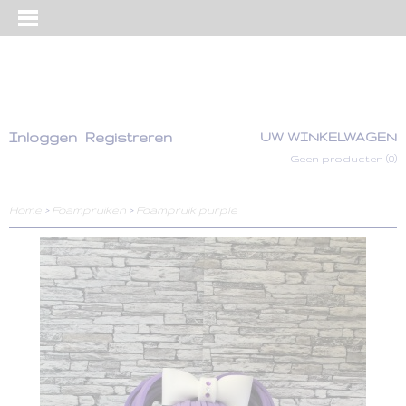
Inloggen
Registreren
UW WINKELWAGEN
Geen producten
(0)
Home
>
Foampruiken
>
Foampruik purple